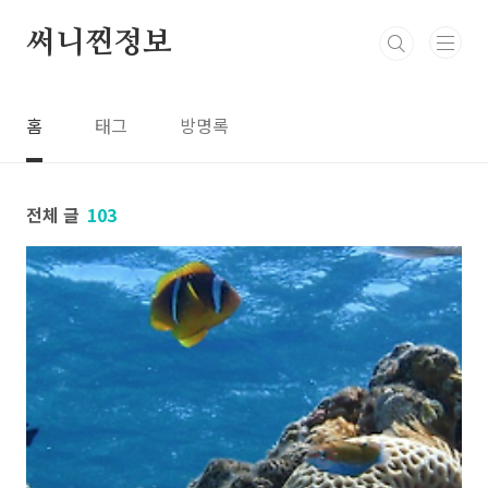
본문 바로가기
써니찐정보
홈
태그
방명록
전체 글
103