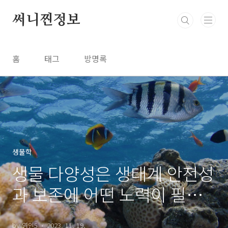
본문 바로가기
써니찐정보
홈
태그
방명록
생물학
생물 다양성은 생태계 안전성
과 보존에 어떤 노력이 필요
할까?
by 영인5
2023. 11. 19.