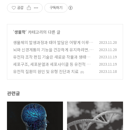
공감
구독하기
'
생물학
' 카테고리의 다른 글
생물체의 발생과정과 태아 발달은 어떻게 이루어
2023.11.20
질까요...
뇌와 신경계통의 기능을 건강하게 유지하려면...
2023.11.20
(0)
유전자 조작 편집 기술은 새로운 작물과 생태계에
2023.11.19
(0)
어떻게 작용할까요?
세포구조, 세포분열과 세포사이클 등 유전적 질
2023.11.19
(0)
환에 어떻게 작용할까요?
유전적 질환의 원인 및 유형 진단과 치료
2023.11.18
(0)
(0)
관련글