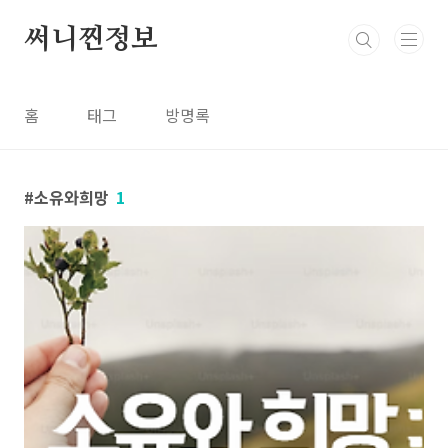
본문 바로가기
써니찐정보
홈
태그
방명록
소유와희망
1