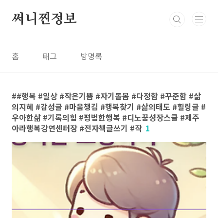
본문 바로가기
써니찐정보
홈
태그
방명록
#행복 #일상 #작은기쁨 #자기돌봄 #다정함 #꾸준함 #삶
의지혜 #감성글 #마음챙김 #행복찾기 #삶의태도 #힐링글 #
우아한삶 #기록의힘 #평범한행복 #디노꿈성장스쿨 #제주
아라행복강연센터장 #전자책글쓰기 #작
1