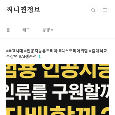
본문 바로가기
써니찐정보
홈
태그
방명록
AGI시대 #인공지능유토피아 #디스토피아위험 #김대식교
수강연 #AI생존전
1